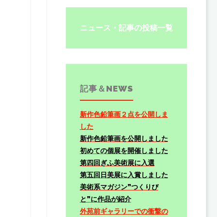
ニュース・記事の投稿一覧
記事＆NEWS
新作色鉛筆画２点を公開しま
した
新作色鉛筆画を公開しました
初めての個展を開催しました
第四回ぎふ美術展に入選
第五回日美展に入賞しました
美術系マガジン”つくりび
と”に作品が紹介
外苑前ギャラリーでの衝撃の