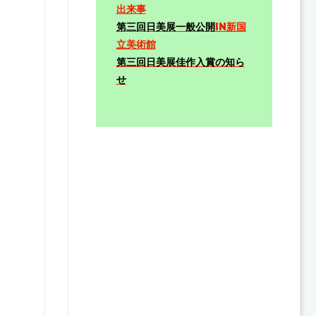
出来事
第三回日美展一般公開
IN新国
立美術館
第三回日美展佳作入賞の知ら
せ