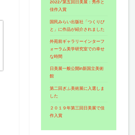
2022/第五回日美展：秀作と
佳作入賞
国民みらい出版社「つくりび
と」に作品が紹介されました
外苑前ギャラリーインターフ
ォーラム美学研究室での幸せ
な時間
日美展一般公開in新国立美術
館
第二回ぎふ美術展に入選しま
した
２０１９年第三回日美展で佳
作入賞