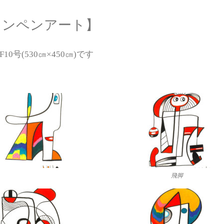
インペンアート】
10号(530㎝×450㎝)です
飛脚