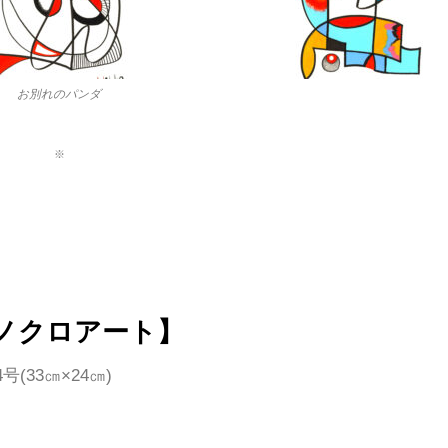
お別れのパンダ
※
ノクロアート】
(33㎝×24㎝)