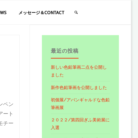
WS
メッセージ＆CONTACT
最近の投稿
新しい色鉛筆画二点を公開し
ました
新作色鉛筆画を公開しました
初個展/アバンギャルドな色鉛
ンペン
筆画展
アート
２０２２/第四回ぎふ美術展に
モチー
入選