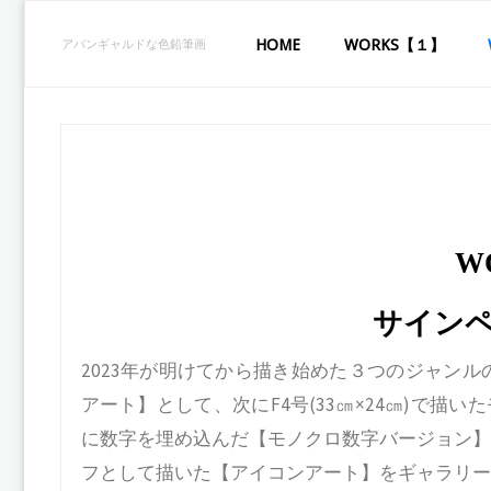
コ
ン
アバンギャルドな色鉛筆画
HOME
WORKS【１】
テ
Works２
ン
ツ
へ
ス
キ
ッ
プ
W
サイン
2023年が明けてから描き始めた３つのジャンルの作
アート】として、次にF4号(33㎝×24㎝)で描
に数字を埋め込んだ【モノクロ数字バージョン】
フとして描いた【アイコンアート】をギャラリー